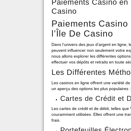
Paiements Casino en L
Casino
Paiements Casino 
l’Île De Casino
Dans l’univers des jeux d’argent en ligne,
peuvent influencer non seulement votre expé
nous allons explorer les différentes option
effectuer vos dépôts et retraits en toute séc
Les Différentes Méth
Les casinos en ligne offrent une variété d
un aperçu des options les plus populaires :
Cartes de Crédit et D
Les cartes de crédit et de débit, telles q
couramment utilisées. Elles offrent une tr
frais.
Portefeuilles Électro