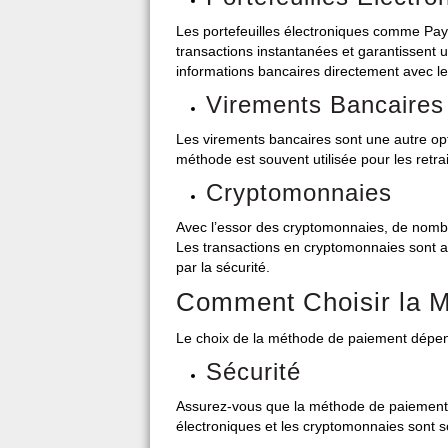
Les portefeuilles électroniques comme PayPa
transactions instantanées et garantissent 
informations bancaires directement avec le
Virements Bancaires
Les virements bancaires sont une autre opti
méthode est souvent utilisée pour les retra
Cryptomonnaies
Avec l’essor des cryptomonnaies, de nombr
Les transactions en cryptomonnaies sont a
par la sécurité.
Comment Choisir la M
Le choix de la méthode de paiement dépend
Sécurité
Assurez-vous que la méthode de paiement q
électroniques et les cryptomonnaies sont s