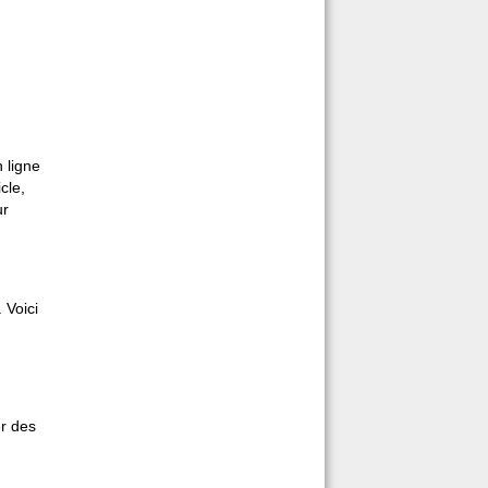
 ligne
cle,
ur
 Voici
er des