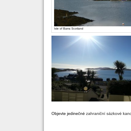
Isle of Barra Scotland
herospin
eskort tiranë girl strapon
escorts nottingham
https://peyniraltiedebiyati.com/1xbet-aze
https://blackweekistanbul.com/1xbet-buk
https://mirassinema.com/1xbet-mobile-giri
Objevte jedinečné
zahraniční sázkové kan
casino aphrodite
мелбет
Leon casino
herospin login
herospin bônus
valorbet
herospin bônus
valor bet AR
valor casino Chile
play regal vip
CrownGreen Canada
Spinrise Australia
Crowngreen
Crown Green Casino Canada
SpinRise login
Spin Rise casino
valor bet login