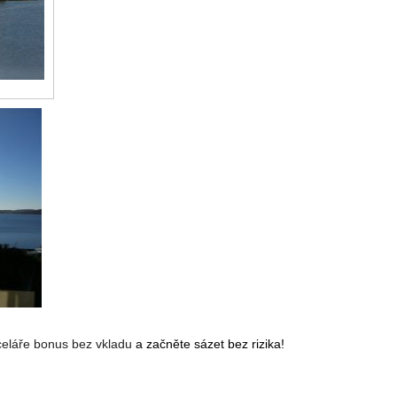
rbaycandan-olan-oyuncular-ucun-top-brenddir/
meker-kontorunun-cmal-rbaycanda-oyun-unun-bilm/
s-ucun-nece-daxil-olmaq-ve-merc-etmek-olar/
celáře bonus bez vkladu
a začněte sázet bez rizika!