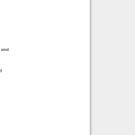
 sind.
d