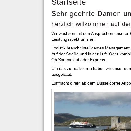
Startseite
Sehr geehrte Damen un
herzlich willkommen auf den
Wir wachsen mit den Ansprüchen unserer 
Leistungsspektrums an.
Logistik braucht intelligentes Management
Auf der Straße und in der Luft. Oder kom
Ob Sammelgut oder Express.
Um das zu realisieren haben wir unser eur
ausgebaut.
Luftfracht direkt ab dem Düsseldorfer Airpo