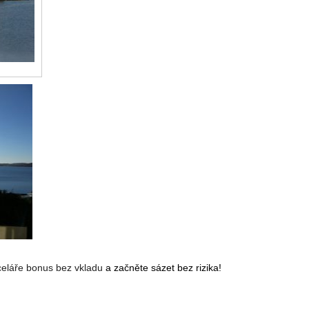
rbaycandan-olan-oyuncular-ucun-top-brenddir/
meker-kontorunun-cmal-rbaycanda-oyun-unun-bilm/
s-ucun-nece-daxil-olmaq-ve-merc-etmek-olar/
celáře bonus bez vkladu
a začněte sázet bez rizika!