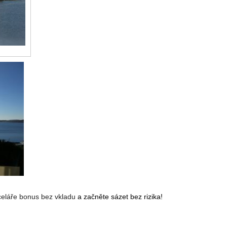
rbaycandan-olan-oyuncular-ucun-top-brenddir/
meker-kontorunun-cmal-rbaycanda-oyun-unun-bilm/
s-ucun-nece-daxil-olmaq-ve-merc-etmek-olar/
celáře bonus bez vkladu
a začněte sázet bez rizika!