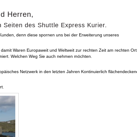
d Herren,
 Seiten des Shuttle Express Kurier.
Kunden, denn diese spornen uns bei der Erweiterung unseres
, damit Waren Europaweit und Weltweit zur rechten Zeit am rechten Ort
biniert. Welchen Weg Sie auch nehmen möchten.
opäisches Netzwerk in den letzten Jahren Kontinuierlich flächendecken
rt.