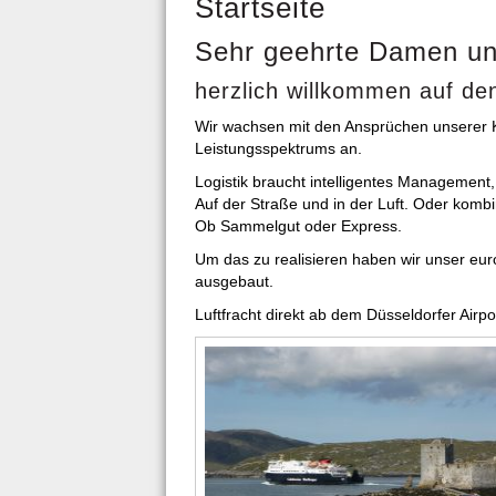
Startseite
Sehr geehrte Damen un
herzlich willkommen auf den
Wir wachsen mit den Ansprüchen unserer 
Leistungsspektrums an.
Logistik braucht intelligentes Management
Auf der Straße und in der Luft. Oder kom
Ob Sammelgut oder Express.
Um das zu realisieren haben wir unser eur
ausgebaut.
Luftfracht direkt ab dem Düsseldorfer Airpo