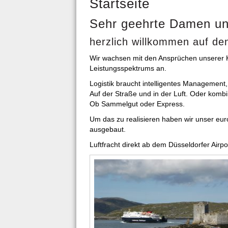
Startseite
Sehr geehrte Damen un
herzlich willkommen auf den
Wir wachsen mit den Ansprüchen unserer 
Leistungsspektrums an.
Logistik braucht intelligentes Management
Auf der Straße und in der Luft. Oder kom
Ob Sammelgut oder Express.
Um das zu realisieren haben wir unser eur
ausgebaut.
Luftfracht direkt ab dem Düsseldorfer Airpo