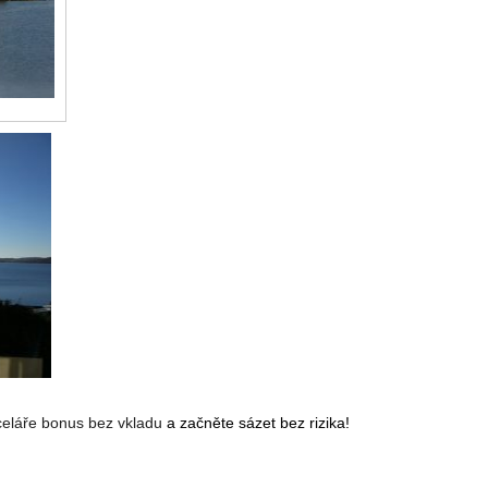
rbaycandan-olan-oyuncular-ucun-top-brenddir/
meker-kontorunun-cmal-rbaycanda-oyun-unun-bilm/
s-ucun-nece-daxil-olmaq-ve-merc-etmek-olar/
celáře bonus bez vkladu
a začněte sázet bez rizika!