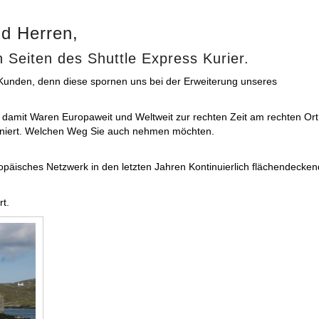
d Herren,
 Seiten des Shuttle Express Kurier.
Kunden, denn diese spornen uns bei der Erweiterung unseres
, damit Waren Europaweit und Weltweit zur rechten Zeit am rechten Ort
biniert. Welchen Weg Sie auch nehmen möchten.
opäisches Netzwerk in den letzten Jahren Kontinuierlich flächendecken
rt.