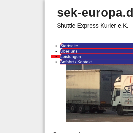
sek-europa.
Shuttle Express Kurier e.K.
Startseite
Über uns
Leistungen
Anfahrt / Kontakt