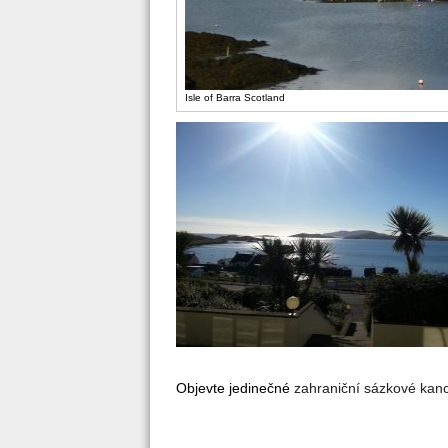
Isle of Barra Scotland
herospin
eskort tiranë girl strapon
escorts nottingham
https://peyniraltiedebiyati.com/1xbet-aze
https://blackweekistanbul.com/1xbet-buk
https://mirassinema.com/1xbet-mobile-giri
Objevte jedinečné
zahraniční sázkové kan
casino aphrodite
мелбет
Leon casino
herospin login
herospin bônus
valorbet
herospin bônus
valor bet AR
valor casino Chile
play regal vip
CrownGreen Canada
Spinrise Australia
Crowngreen
Crown Green Casino Canada
SpinRise login
Spin Rise casino
valor bet login