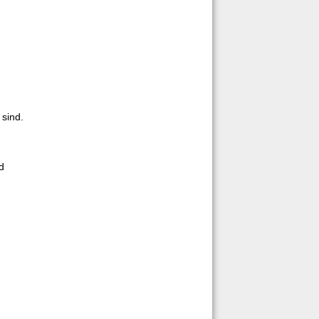
 sind.
d