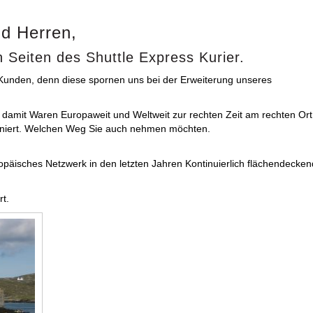
d Herren,
 Seiten des Shuttle Express Kurier.
Kunden, denn diese spornen uns bei der Erweiterung unseres
, damit Waren Europaweit und Weltweit zur rechten Zeit am rechten Ort
biniert. Welchen Weg Sie auch nehmen möchten.
opäisches Netzwerk in den letzten Jahren Kontinuierlich flächendecken
rt.