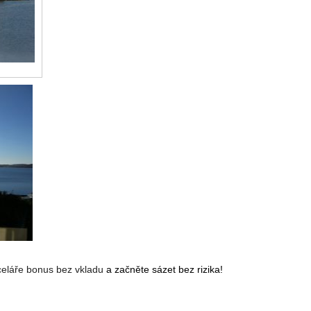
rbaycandan-olan-oyuncular-ucun-top-brenddir/
meker-kontorunun-cmal-rbaycanda-oyun-unun-bilm/
s-ucun-nece-daxil-olmaq-ve-merc-etmek-olar/
celáře bonus bez vkladu
a začněte sázet bez rizika!