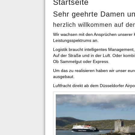
Startseite
Sehr geehrte Damen un
herzlich willkommen auf den
Wir wachsen mit den Ansprüchen unserer 
Leistungsspektrums an.
Logistik braucht intelligentes Management
Auf der Straße und in der Luft. Oder kom
Ob Sammelgut oder Express.
Um das zu realisieren haben wir unser eur
ausgebaut.
Luftfracht direkt ab dem Düsseldorfer Airpo