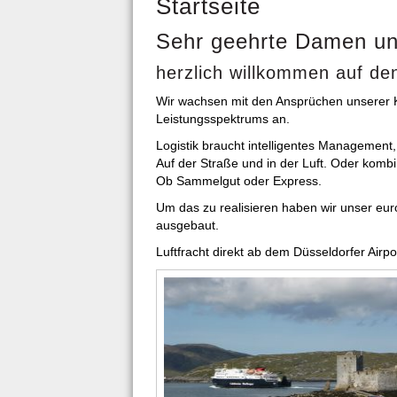
Startseite
Sehr geehrte Damen un
herzlich willkommen auf den
Wir wachsen mit den Ansprüchen unserer 
Leistungsspektrums an.
Logistik braucht intelligentes Management
Auf der Straße und in der Luft. Oder kom
Ob Sammelgut oder Express.
Um das zu realisieren haben wir unser eur
ausgebaut.
Luftfracht direkt ab dem Düsseldorfer Airpo