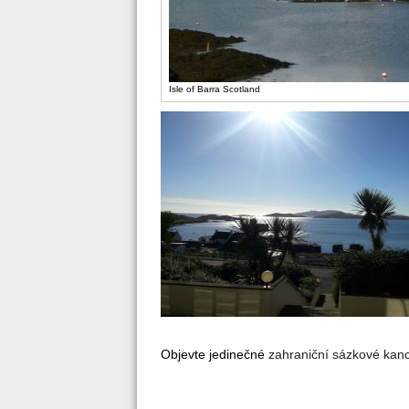
Isle of Barra Scotland
herospin
eskort tiranë girl strapon
escorts nottingham
https://peyniraltiedebiyati.com/1xbet-aze
https://blackweekistanbul.com/1xbet-buk
https://mirassinema.com/1xbet-mobile-giri
Objevte jedinečné
zahraniční sázkové kan
casino aphrodite
мелбет
Leon casino
herospin login
herospin bônus
valorbet
herospin bônus
valor bet AR
valor casino Chile
play regal vip
CrownGreen Canada
Spinrise Australia
Crowngreen
Crown Green Casino Canada
SpinRise login
Spin Rise casino
valor bet login