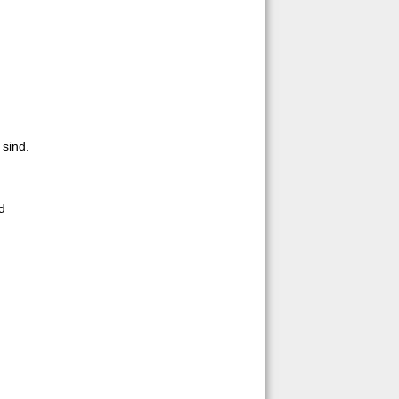
 sind.
d