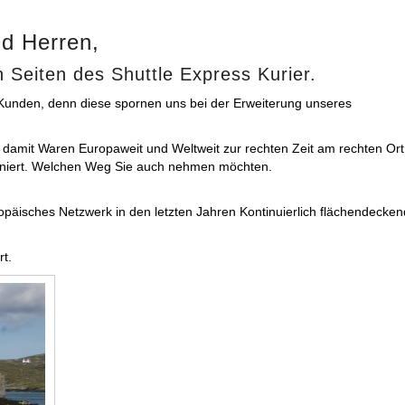
d Herren,
 Seiten des Shuttle Express Kurier.
Kunden, denn diese spornen uns bei der Erweiterung unseres
, damit Waren Europaweit und Weltweit zur rechten Zeit am rechten Ort
biniert. Welchen Weg Sie auch nehmen möchten.
opäisches Netzwerk in den letzten Jahren Kontinuierlich flächendecken
rt.