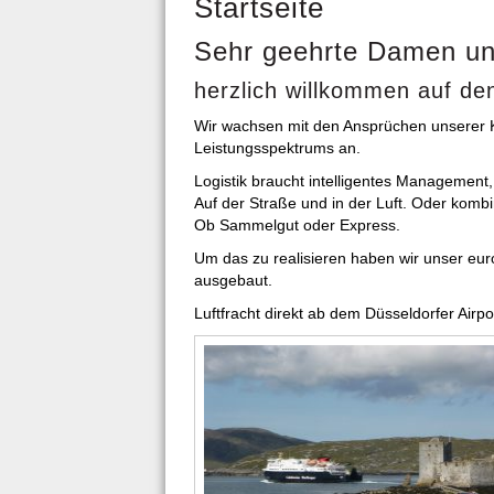
Startseite
Sehr geehrte Damen un
herzlich willkommen auf den
Wir wachsen mit den Ansprüchen unserer 
Leistungsspektrums an.
Logistik braucht intelligentes Management
Auf der Straße und in der Luft. Oder kom
Ob Sammelgut oder Express.
Um das zu realisieren haben wir unser eur
ausgebaut.
Luftfracht direkt ab dem Düsseldorfer Airpo