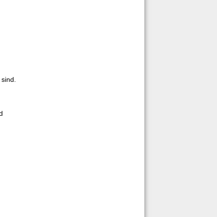
 sind.
d