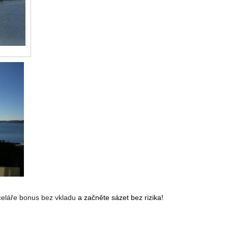
rbaycandan-olan-oyuncular-ucun-top-brenddir/
meker-kontorunun-cmal-rbaycanda-oyun-unun-bilm/
s-ucun-nece-daxil-olmaq-ve-merc-etmek-olar/
celáře bonus bez vkladu
a začněte sázet bez rizika!