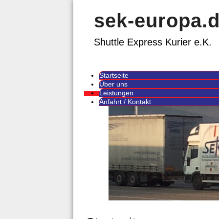
sek-europa.
Shuttle Express Kurier e.K.
Startseite
Über uns
Leistungen
Anfahrt / Kontakt