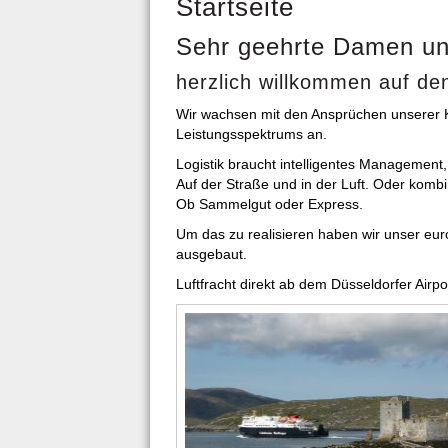
Startseite
Sehr geehrte Damen un
herzlich willkommen auf den
Wir wachsen mit den Ansprüchen unserer 
Leistungsspektrums an.
Logistik braucht intelligentes Management
Auf der Straße und in der Luft. Oder kom
Ob Sammelgut oder Express.
Um das zu realisieren haben wir unser eur
ausgebaut.
Luftfracht direkt ab dem Düsseldorfer Airpo