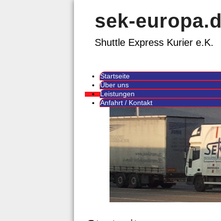
sek-europa.
Shuttle Express Kurier e.K.
Startseite
Über uns
Leistungen
Anfahrt / Kontakt