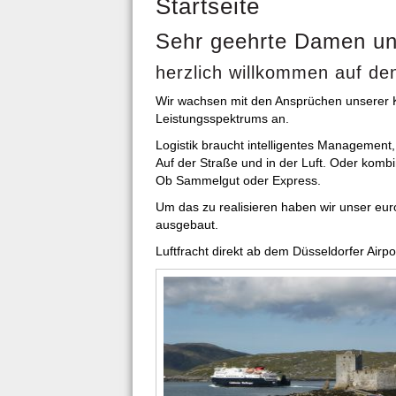
Startseite
Sehr geehrte Damen un
herzlich willkommen auf den
Wir wachsen mit den Ansprüchen unserer 
Leistungsspektrums an.
Logistik braucht intelligentes Management
Auf der Straße und in der Luft. Oder kom
Ob Sammelgut oder Express.
Um das zu realisieren haben wir unser eur
ausgebaut.
Luftfracht direkt ab dem Düsseldorfer Airpo