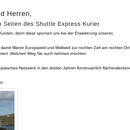
d Herren,
 Seiten des Shuttle Express Kurier.
Kunden, denn diese spornen uns bei der Erweiterung unseres
, damit Waren Europaweit und Weltweit zur rechten Zeit am rechten Ort
biniert. Welchen Weg Sie auch nehmen möchten.
opäisches Netzwerk in den letzten Jahren Kontinuierlich flächendecken
rt.