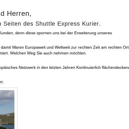
d Herren,
 Seiten des Shuttle Express Kurier.
Kunden, denn diese spornen uns bei der Erweiterung unseres
, damit Waren Europaweit und Weltweit zur rechten Zeit am rechten Ort
biniert. Welchen Weg Sie auch nehmen möchten.
opäisches Netzwerk in den letzten Jahren Kontinuierlich flächendecken
rt.