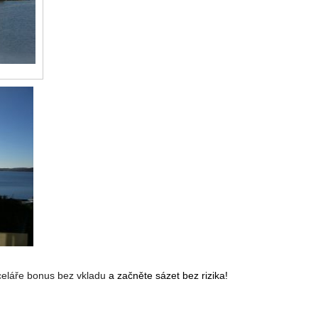
rbaycandan-olan-oyuncular-ucun-top-brenddir/
meker-kontorunun-cmal-rbaycanda-oyun-unun-bilm/
s-ucun-nece-daxil-olmaq-ve-merc-etmek-olar/
celáře bonus bez vkladu
a začněte sázet bez rizika!