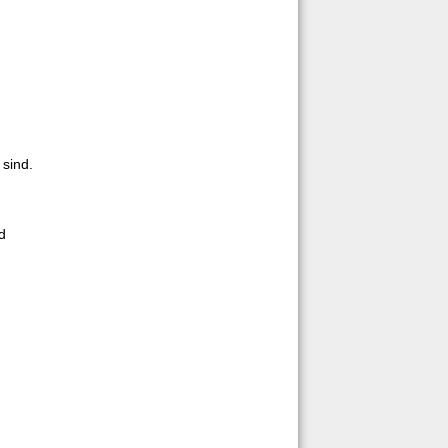
 sind.
d