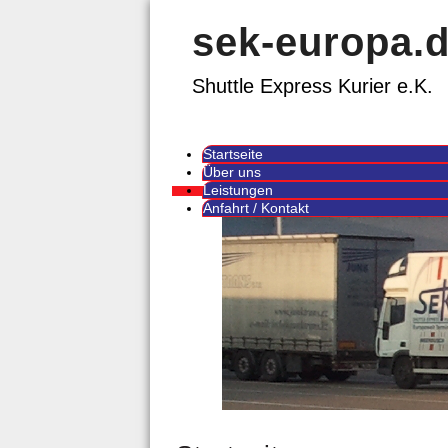
sek-europa.
Shuttle Express Kurier e.K.
Startseite
Über uns
Leistungen
Anfahrt / Kontakt