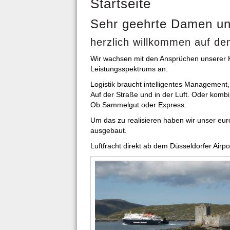
Startseite
Sehr geehrte Damen un
herzlich willkommen auf den
Wir wachsen mit den Ansprüchen unserer 
Leistungsspektrums an.
Logistik braucht intelligentes Management
Auf der Straße und in der Luft. Oder kom
Ob Sammelgut oder Express.
Um das zu realisieren haben wir unser eur
ausgebaut.
Luftfracht direkt ab dem Düsseldorfer Airpo