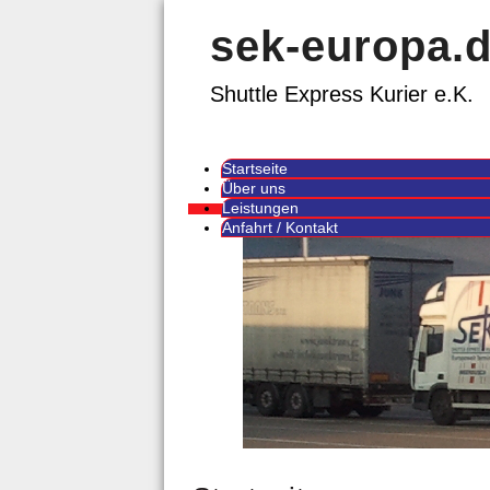
sek-europa.
Shuttle Express Kurier e.K.
Startseite
Über uns
Leistungen
Anfahrt / Kontakt