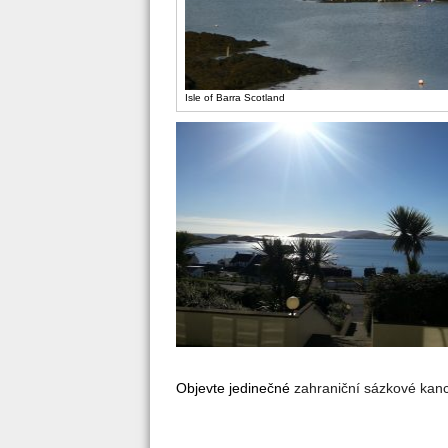
Isle of Barra Scotland
herospin
eskort tiranë girl strapon
escorts nottingham
https://peyniraltiedebiyati.com/1xbet-aze
https://blackweekistanbul.com/1xbet-buk
https://mirassinema.com/1xbet-mobile-giri
Objevte jedinečné
zahraniční sázkové kan
casino aphrodite
мелбет
Leon casino
herospin login
herospin bônus
valorbet
herospin bônus
valor bet AR
valor casino Chile
play regal vip
CrownGreen Canada
Spinrise Australia
Crowngreen
Crown Green Casino Canada
SpinRise login
Spin Rise casino
valor bet login