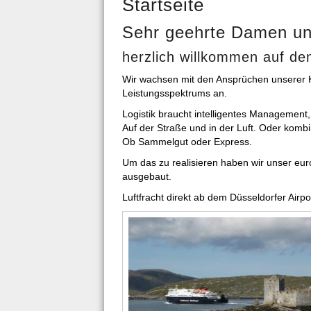
Startseite
Sehr geehrte Damen un
herzlich willkommen auf den
Wir wachsen mit den Ansprüchen unserer 
Leistungsspektrums an.
Logistik braucht intelligentes Management
Auf der Straße und in der Luft. Oder kom
Ob Sammelgut oder Express.
Um das zu realisieren haben wir unser eur
ausgebaut.
Luftfracht direkt ab dem Düsseldorfer Airpo