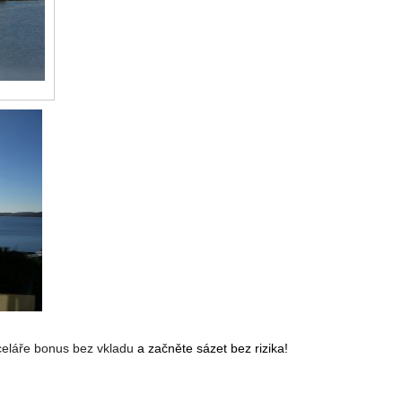
rbaycandan-olan-oyuncular-ucun-top-brenddir/
meker-kontorunun-cmal-rbaycanda-oyun-unun-bilm/
s-ucun-nece-daxil-olmaq-ve-merc-etmek-olar/
celáře bonus bez vkladu
a začněte sázet bez rizika!