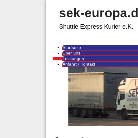
sek-europa.
Shuttle Express Kurier e.K.
Startseite
Über uns
Leistungen
Anfahrt / Kontakt