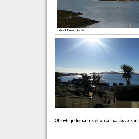
Isle of Barra Scotland
herospin
eskort tiranë girl strapon
escorts nottingham
https://peyniraltiedebiyati.com/1xbet-aze
https://blackweekistanbul.com/1xbet-buk
https://mirassinema.com/1xbet-mobile-giri
Objevte jedinečné
zahraniční sázkové kan
casino aphrodite
мелбет
Leon casino
herospin login
herospin bônus
valorbet
herospin bônus
valor bet AR
valor casino Chile
play regal vip
CrownGreen Canada
Spinrise Australia
Crowngreen
Crown Green Casino Canada
SpinRise login
Spin Rise casino
valor bet login