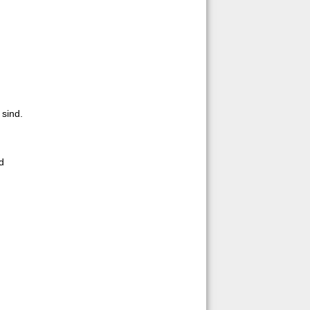
 sind.
d