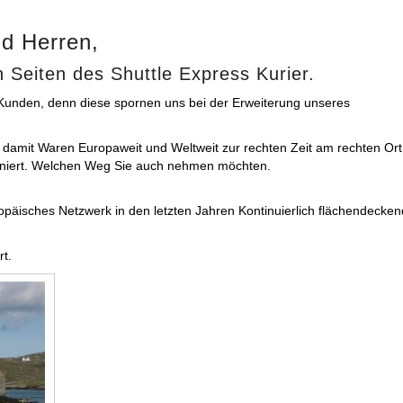
d Herren,
 Seiten des Shuttle Express Kurier.
Kunden, denn diese spornen uns bei der Erweiterung unseres
, damit Waren Europaweit und Weltweit zur rechten Zeit am rechten Ort
biniert. Welchen Weg Sie auch nehmen möchten.
opäisches Netzwerk in den letzten Jahren Kontinuierlich flächendecken
rt.