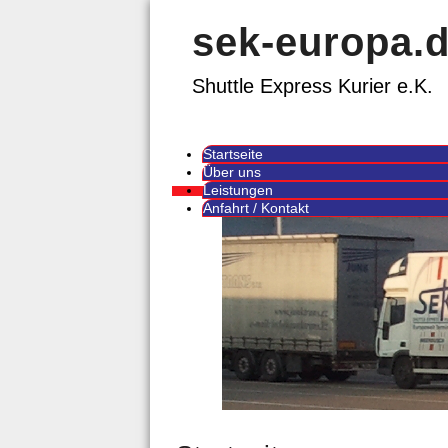
sek-europa.
Shuttle Express Kurier e.K.
Startseite
Über uns
Leistungen
Anfahrt / Kontakt