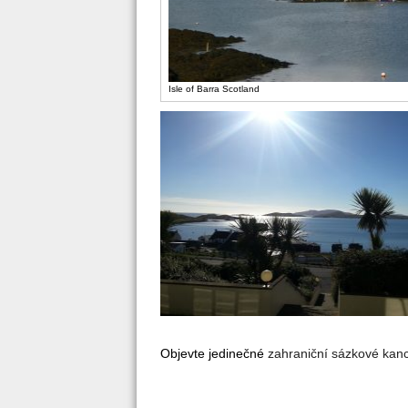
Isle of Barra Scotland
herospin
eskort tiranë girl strapon
escorts nottingham
https://peyniraltiedebiyati.com/1xbet-aze
https://blackweekistanbul.com/1xbet-buk
https://mirassinema.com/1xbet-mobile-giri
Objevte jedinečné
zahraniční sázkové kan
casino aphrodite
мелбет
Leon casino
herospin login
herospin bônus
valorbet
herospin bônus
valor bet AR
valor casino Chile
play regal vip
CrownGreen Canada
Spinrise Australia
Crowngreen
Crown Green Casino Canada
SpinRise login
Spin Rise casino
valor bet login