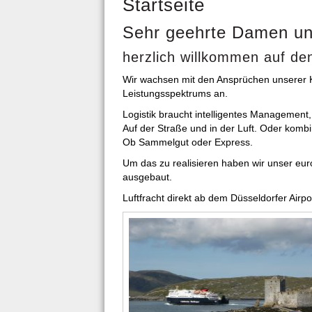
Startseite
Sehr geehrte Damen un
herzlich willkommen auf den
Wir wachsen mit den Ansprüchen unserer 
Leistungsspektrums an.
Logistik braucht intelligentes Management
Auf der Straße und in der Luft. Oder kom
Ob Sammelgut oder Express.
Um das zu realisieren haben wir unser eur
ausgebaut.
Luftfracht direkt ab dem Düsseldorfer Airpo