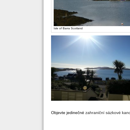
Isle of Barra Scotland
herospin
eskort tiranë girl strapon
escorts nottingham
https://peyniraltiedebiyati.com/1xbet-aze
https://blackweekistanbul.com/1xbet-buk
https://mirassinema.com/1xbet-mobile-giri
Objevte jedinečné
zahraniční sázkové kan
casino aphrodite
мелбет
Leon casino
herospin login
herospin bônus
valorbet
herospin bônus
valor bet AR
valor casino Chile
play regal vip
CrownGreen Canada
Spinrise Australia
Crowngreen
Crown Green Casino Canada
SpinRise login
Spin Rise casino
valor bet login