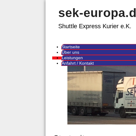
sek-europa.
Shuttle Express Kurier e.K.
Startseite
Über uns
Leistungen
Anfahrt / Kontakt