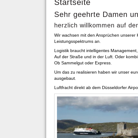
Startseite
Sehr geehrte Damen un
herzlich willkommen auf den
Wir wachsen mit den Ansprüchen unserer 
Leistungsspektrums an.
Logistik braucht intelligentes Management
Auf der Straße und in der Luft. Oder kom
Ob Sammelgut oder Express.
Um das zu realisieren haben wir unser eur
ausgebaut.
Luftfracht direkt ab dem Düsseldorfer Airpo