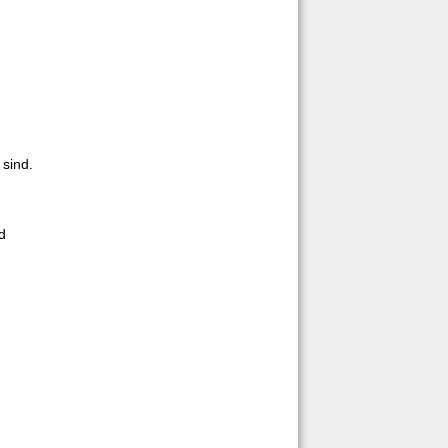
 sind.
d