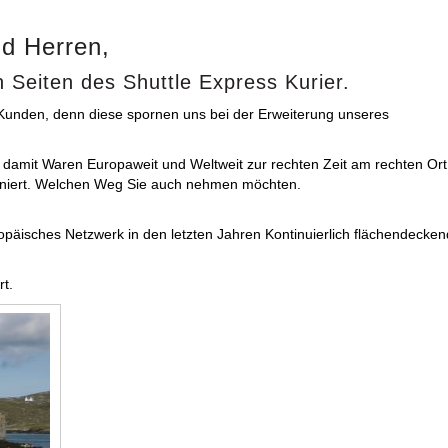
d Herren,
 Seiten des Shuttle Express Kurier.
Kunden, denn diese spornen uns bei der Erweiterung unseres
, damit Waren Europaweit und Weltweit zur rechten Zeit am rechten Ort
biniert. Welchen Weg Sie auch nehmen möchten.
opäisches Netzwerk in den letzten Jahren Kontinuierlich flächendecken
rt.