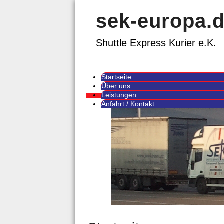
sek-europa.
Shuttle Express Kurier e.K.
Startseite
Über uns
Leistungen
Anfahrt / Kontakt