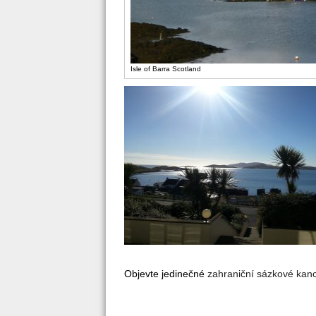
Isle of Barra Scotland
herospin
eskort tiranë girl strapon
escorts nottingham
https://peyniraltiedebiyati.com/1xbet-aze
https://blackweekistanbul.com/1xbet-buk
https://mirassinema.com/1xbet-mobile-giri
Objevte jedinečné
zahraniční sázkové kan
casino aphrodite
мелбет
Leon casino
herospin login
herospin bônus
valorbet
herospin bônus
valor bet AR
valor casino Chile
play regal vip
CrownGreen Canada
Spinrise Australia
Crowngreen
Crown Green Casino Canada
SpinRise login
Spin Rise casino
valor bet login