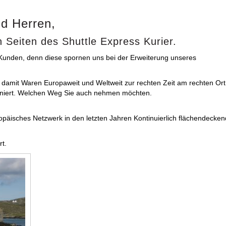
d Herren,
 Seiten des Shuttle Express Kurier.
Kunden, denn diese spornen uns bei der Erweiterung unseres
, damit Waren Europaweit und Weltweit zur rechten Zeit am rechten Ort
biniert. Welchen Weg Sie auch nehmen möchten.
opäisches Netzwerk in den letzten Jahren Kontinuierlich flächendecken
rt.