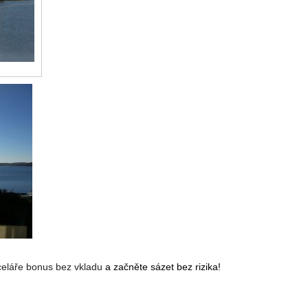
rbaycandan-olan-oyuncular-ucun-top-brenddir/
meker-kontorunun-cmal-rbaycanda-oyun-unun-bilm/
s-ucun-nece-daxil-olmaq-ve-merc-etmek-olar/
celáře bonus bez vkladu
a začněte sázet bez rizika!