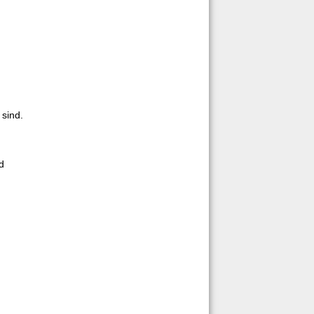
 sind.
d