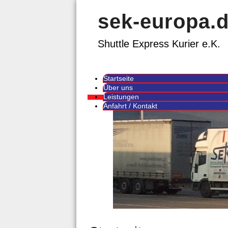
sek-europa.
Shuttle Express Kurier e.K.
Startseite
Über uns
Leistungen
Anfahrt / Kontakt