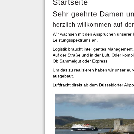
Startseite
Sehr geehrte Damen un
herzlich willkommen auf den
Wir wachsen mit den Ansprüchen unserer 
Leistungsspektrums an.
Logistik braucht intelligentes Management
Auf der Straße und in der Luft. Oder kom
Ob Sammelgut oder Express.
Um das zu realisieren haben wir unser eur
ausgebaut.
Luftfracht direkt ab dem Düsseldorfer Airpo