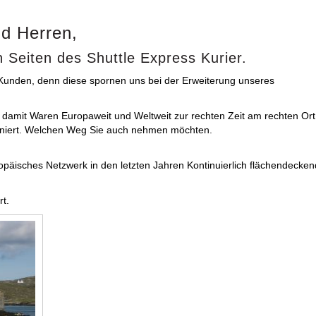
d Herren,
 Seiten des Shuttle Express Kurier.
Kunden, denn diese spornen uns bei der Erweiterung unseres
, damit Waren Europaweit und Weltweit zur rechten Zeit am rechten Ort
biniert. Welchen Weg Sie auch nehmen möchten.
opäisches Netzwerk in den letzten Jahren Kontinuierlich flächendecken
rt.