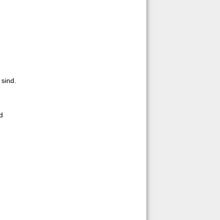
 sind.
d